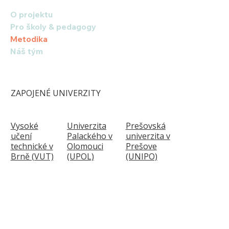
O projektu
Pro školy & pedagogy
Metodika
Náš tým
ZAPOJENÉ UNIVERZITY
Vysoké
Univerzita
Prešovská
učení
Palackého v
univerzita v
technické v
Olomouci
Prešove
Brně (VUT)
(UPOL)
(UNIPO)